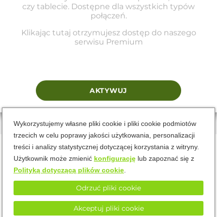
czy tablecie. Dostępne dla wszystkich typów
połączeń.
Flirt Radar
Klikając tutaj otrzymujesz dostęp do naszego
serwisu Premium
Pobierz
Skorzystaj z radaru Flirt, aby zobaczyć, kto jest dostępny w Twojej
okolicy. Ta aplikacja będzie skanować w poszukiwaniu potencjalnych
urządzeń znajdujących się w Twojej lokalizacji.
AKTYWUJ
Wykorzystujemy własne pliki cookie i pliki cookie podmiotów
trzecich w celu poprawy jakości użytkowania, personalizacji
treści i analizy statystycznej dotyczącej korzystania z witryny.
Użytkownik może zmienić
konfigurację
lub zapoznać się z
Polityką dotyczącą plików cookie
.
Odrzuć pliki cookie
Regulamin
Polityka Prywatności
Polityka Cookies
Akceptuj pliki cookie